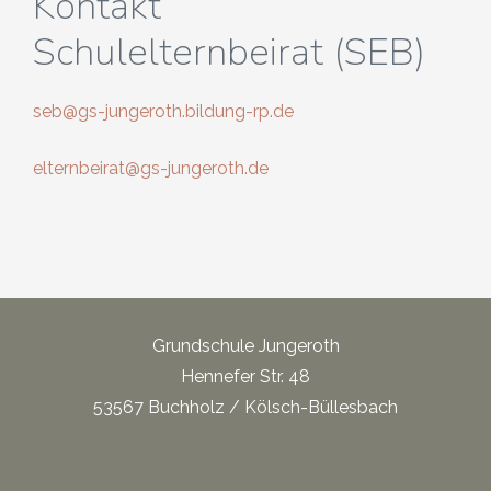
Kontakt
Schulelternbeirat (SEB)
seb@gs-jungeroth.bildung-rp.de
elternbeirat@gs-jungeroth.de
Grundschule Jungeroth
Hennefer Str. 48
53567 Buchholz / Kölsch-Büllesbach